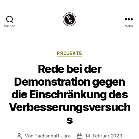
Suchen
Menü
Fachschaft
Jura
Bremen
Kategorien
PROJEKTE
Rede bei der
Demonstration gegen
die Einschränkung des
Verbesserungsversuch
s
Von
Fachschaft Jura
14. Februar 2023
Beitragsautor
Veröffentlichungsdatum