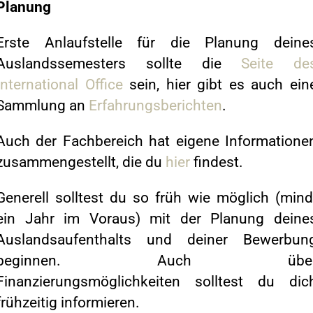
Planung
Erste Anlaufstelle für die Planung deine
Auslandssemesters sollte die
Seite de
International Office
sein, hier gibt es auch ein
Sammlung an
Erfahrungsberichten
.
Auch der Fachbereich hat eigene Informatione
zusammengestellt, die du
hier
findest.
Generell solltest du so früh wie möglich (mind
ein Jahr im Voraus) mit der Planung deine
Auslandsaufenthalts und deiner Bewerbun
beginnen. Auch übe
Finanzierungsmöglichkeiten solltest du dic
frühzeitig informieren.