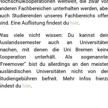
Hochschulkooperationen weltweit, die zwar vo
anderen Fachbereichen unterhalten werden, abe
auch Studierenden unseres Fachbereichs offe
sind. Eine Auflistung findest du
hier
.
Was viele nicht wissen: Du kannst dei
Auslandssemester auch an Universitäte
machen, mit denen die Uni Bremen kein
Kooperation unterhält. Als sogenannte
“Freemover” bist du allerdings an den meiste
ausländischen Universitäten nicht von de
Studiengebühren befreit. Mehr Infos hierz
findest du
hier
.