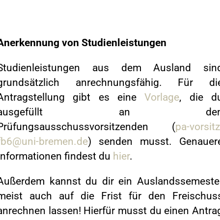
Anerkennung von Studienleistungen
Studienleistungen aus dem Ausland sin
grundsätzlich anrechnungsfähig. Für di
Antragstellung gibt es eine
Vorlage
, die d
ausgefüllt an de
Prüfungsausschussvorsitzenden (
pa-vorsitz
fb6@uni-bremen.de
) senden musst. Genauer
Informationen findest du
hier
.
Außerdem kannst du dir ein Auslandssemeste
meist auch auf die Frist für den Freischus
anrechnen lassen! Hierfür musst du einen Antra